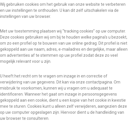
b
Wij gebruiken cookies om het gebruik van onze website te verbeteren
o
en uw instellingen te onthouden. U kan dit zelf uitschakelen via de
r
instellingen van uw browser.
e
n
h
Met uw toestemming plaatsen wij “tracking cookies” op uw computer.
e
Deze cookies gebruiken wij om bij te houden welke pagina’s u bezoekt,
r
om zo een profiel op te bouwen van uw online gedrag. Dit profiel is niet
s
gekoppeld aan uw naam, adres, e-mailadres en dergelijke, maar alleen
e
n
om advertenties af te stemmen op uw profiel zodat deze zo veel
l
mogelijk relevant voor u zijn.
e
t
s
U heeft het recht om te vragen om inzage in en correctie of
e
verwijdering van uw gegevens. Dit kan via onze contactpagina. Om
l
misbruik te voorkomen, kunnen wij u vragen om u adequaat te
identificeren. Wanneer het gaat om inzage in persoonsgegevens
gekoppeld aan een cookie, dient u een kopie van het cookie in kwestie
mee te sturen. Cookies kunt u alleen zelf verwijderen, aangezien deze
op uw computer opgeslagen zijn. Hiervoor dient u de handleiding van
uw browser te consulteren.